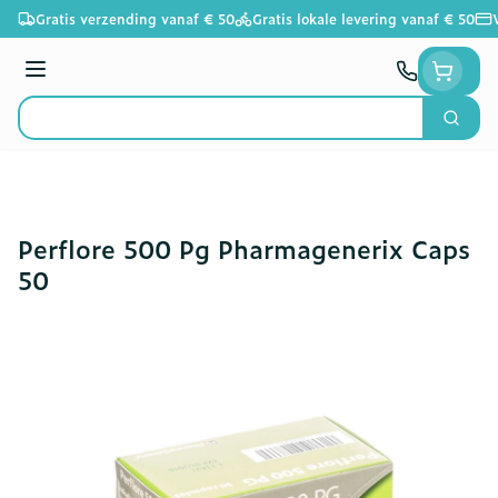
Ga naar de inhoud
Gratis verzending vanaf € 50
Gratis lokale levering vanaf € 50
Menu
Zoek
Product, merk, categorie...
Perflore 500 Pg Pharmagenerix Caps
50