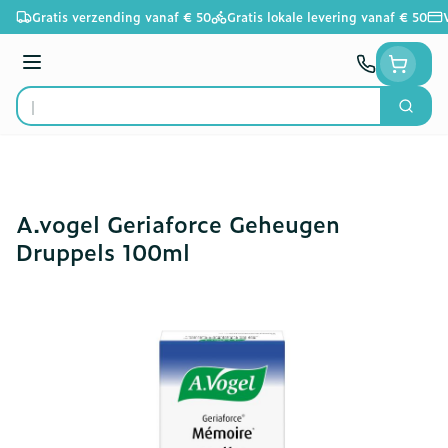
Ga naar de inhoud
Gratis verzending vanaf € 50
Gratis lokale levering vanaf € 50
Menu
Zoek
Product, merk, categorie...
A.vogel Geriaforce Geheugen
Druppels 100ml