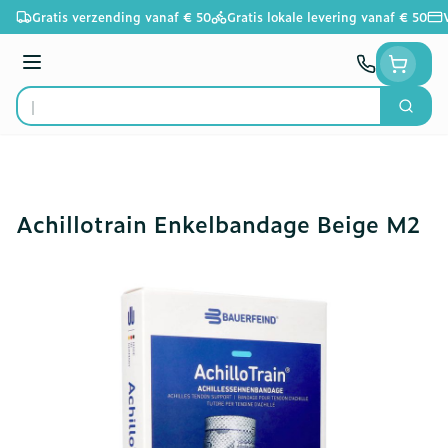
Ga naar de inhoud
Gratis verzending vanaf € 50
Gratis lokale levering vanaf € 50
Menu
Zoek
Product, merk, categorie...
Achillotrain Enkelbandage Beige M2