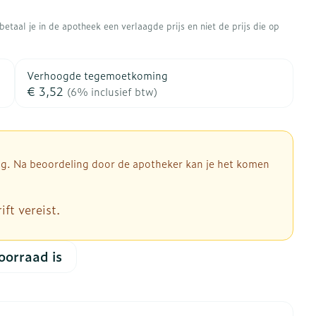
rapie
Toon meer
etaal je in de apotheek een verlaagde prijs en niet de prijs die op
Diagnosetesten en
 stress
Vlooien en teken
meetapparatuur
Oren
Mond en keel
Verhoogde tegemoetkoming
Alcoholtest
ng
Oordopjes
Zuigtabletten
€ 3,52
(6% inclusief btw)
therapie -
Mond, muil of snavel
Bloeddrukmeter
ls
d
 en -druppels
Oorreiniging
Spray - oplossing
Cholesteroltest
l
zen
Oordruppels
Hartslagmeter
n
hulpmiddelen
dig. Na beoordeling door de apotheker kan je het komen
Toon meer
ft vereist.
Ergonomie
oorraad is
herming
nning en -
Hygiëne
Aambeien
es
Ademhaling en zuurstof
Bad en douche
je
Badkamer