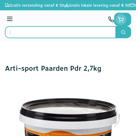
Ga naar de inhoud
Gratis verzending vanaf € 50
Gratis lokale levering vanaf € 50
Menu
Zoek
Product, merk, categorie...
Arti-sport Paarden Pdr 2,7kg