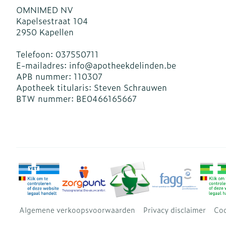
OMNIMED NV
Kapelsestraat 104
2950
Kapellen
Telefoon:
037550711
E-mailadres:
info@
apotheekdelinden.be
APB nummer:
110307
Apotheek titularis:
Steven Schrauwen
BTW nummer:
BE0466165667
Algemene verkoopsvoorwaarden
Privacy disclaimer
Coo