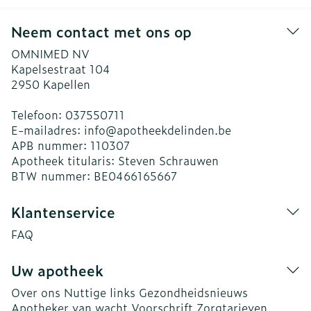
Neem contact met ons op
OMNIMED NV
Kapelsestraat 104
2950
Kapellen
Telefoon:
037550711
E-mailadres:
info@
apotheekdelinden.be
APB nummer:
110307
Apotheek titularis:
Steven Schrauwen
BTW nummer:
BE0466165667
Klantenservice
FAQ
Uw apotheek
Over ons
Nuttige links
Gezondheidsnieuws
Apotheker van wacht
Voorschrift
Zorgtarieven