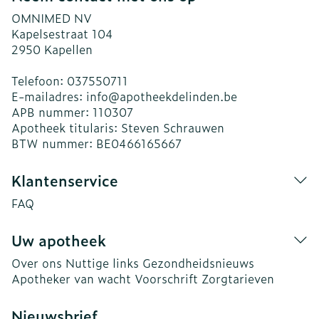
OMNIMED NV
Kapelsestraat 104
2950
Kapellen
Telefoon:
037550711
E-mailadres:
info@
apotheekdelinden.be
APB nummer:
110307
Apotheek titularis:
Steven Schrauwen
BTW nummer:
BE0466165667
Klantenservice
FAQ
Uw apotheek
Over ons
Nuttige links
Gezondheidsnieuws
Apotheker van wacht
Voorschrift
Zorgtarieven
Nieuwsbrief