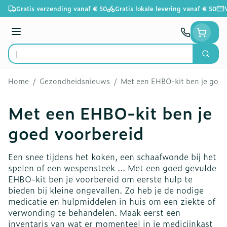
Ga naar de inhoud
Gratis verzending vanaf € 50
Gratis lokale levering vanaf € 50
Menu
Zoek
Product, merk, categorie...
Home
/
Gezondheidsnieuws
/
Met een EHBO-kit ben je goed
Met een EHBO-kit ben je
goed voorbereid
Een snee tijdens het koken, een schaafwonde bij het
spelen of een wespensteek ... Met een goed gevulde
EHBO-kit ben je voorbereid om eerste hulp te
bieden bij kleine ongevallen. Zo heb je de nodige
medicatie en hulpmiddelen in huis om een ziekte of
verwonding te behandelen. Maak eerst een
inventaris van wat er momenteel in je medicijnkast