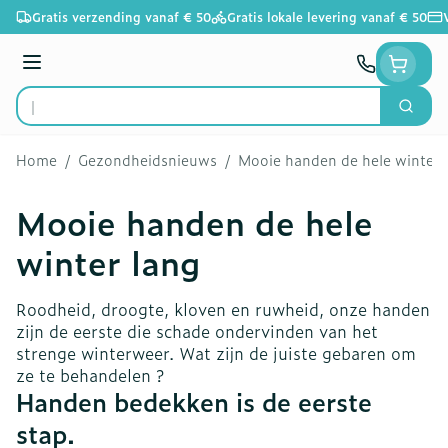
Ga naar de inhoud
Gratis verzending vanaf € 50
Gratis lokale levering vanaf € 50
Menu
Zoek
Product, merk, categorie...
Home
/
Gezondheidsnieuws
/
Mooie handen de hele winter 
Mooie handen de hele
winter lang
Roodheid, droogte, kloven en ruwheid, onze handen
zijn de eerste die schade ondervinden van het
strenge winterweer. Wat zijn de juiste gebaren om
ze te behandelen ?
Handen bedekken is de eerste
stap.