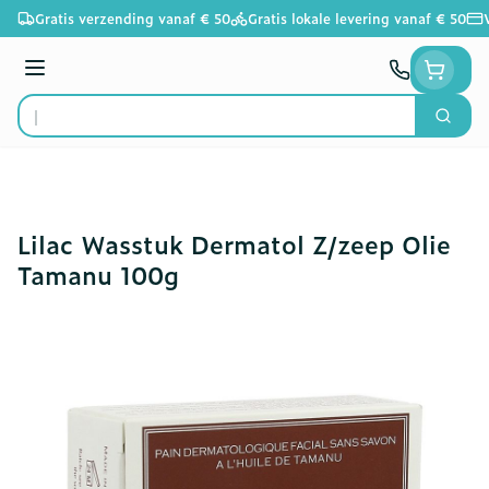
Ga naar de inhoud
Gratis verzending vanaf € 50
Gratis lokale levering vanaf € 50
Menu
Zoek
Product, merk, categorie...
Lilac Wasstuk Dermatol Z/zeep Olie
Tamanu 100g