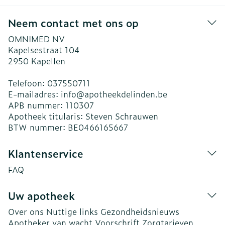
Neem contact met ons op
OMNIMED NV
Kapelsestraat 104
2950
Kapellen
Telefoon:
037550711
E-mailadres:
info@
apotheekdelinden.be
APB nummer:
110307
Apotheek titularis:
Steven Schrauwen
BTW nummer:
BE0466165667
Klantenservice
FAQ
Uw apotheek
Over ons
Nuttige links
Gezondheidsnieuws
Apotheker van wacht
Voorschrift
Zorgtarieven