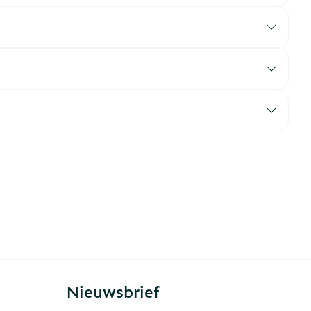
erende
Parfums en
geurproducten
CBD
Nieuwsbrief