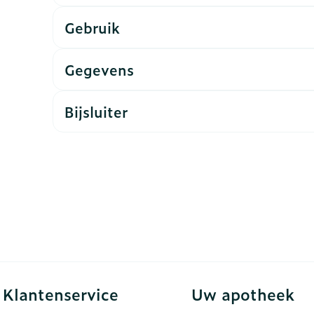
Gebruik
rging
Supplementen
Insectenw
n
Mondmaskers
middelen
nissen
Gegevens
d -
uid
Bijsluiter
id
Zelfbruiner
Scheren
Klantenservice
Uw apotheek