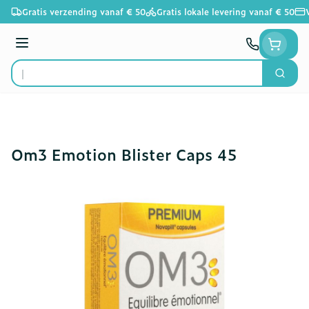
Ga naar de inhoud
Gratis verzending vanaf € 50
Gratis lokale levering vanaf € 50
Menu
Zoek
Product, merk, categorie...
Om3 Emotion Blister Caps 45