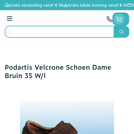
Ga naar de inhoud
Gratis verzending vanaf € 50
Gratis lokale levering vanaf € 50
Menu
Zoek
Product, merk, categorie...
Podartis Velcrone Schoen Dame
Bruin 35 W/l