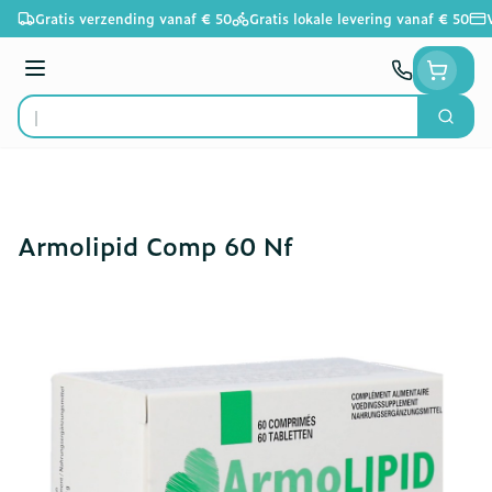
Ga naar de inhoud
Gratis verzending vanaf € 50
Gratis lokale levering vanaf € 50
Menu
Zoek
Product, merk, categorie...
Armolipid Comp 60 Nf