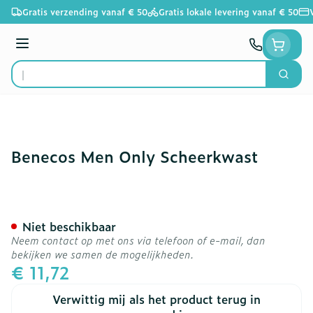
Ga naar de inhoud
Gratis verzending vanaf € 50
Gratis lokale levering vanaf € 50
Menu
Zoek
Product, merk, categorie...
Benecos Men Only Scheerkwast
Benecos Men Only Scheer
Niet beschikbaar
Neem contact op met ons via telefoon of e-mail, dan
bekijken we samen de mogelijkheden.
€ 11,72
Verwittig mij als het product terug in