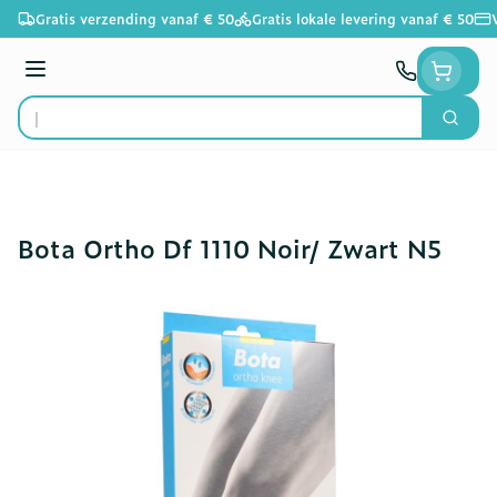
Ga naar de inhoud
Gratis verzending vanaf € 50
Gratis lokale levering vanaf € 50
Menu
Zoek
Product, merk, categorie...
Bota Ortho Df 1110 Noir/ Zwart N5