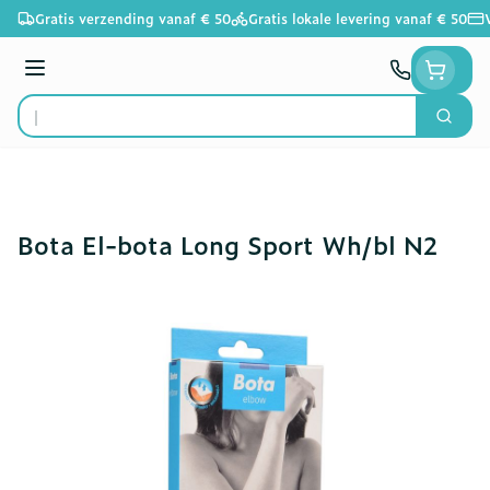
Ga naar de inhoud
Gratis verzending vanaf € 50
Gratis lokale levering vanaf € 50
Menu
Zoek
Product, merk, categorie...
Bota El-bota Long Sport Wh/bl N2