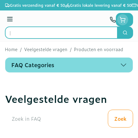
Ga naar de inhoud
Gratis verzending vanaf € 50
Gratis lokale levering vanaf € 50
Menu
Zoek
Product, merk, categorie...
Home
/
Veelgestelde vragen
/
Producten en voorraad
FAQ Categories
Veelgestelde vragen
Zoek
Zoek