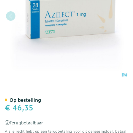
Azilect 1mg Tabl 28 X 1mg
Op bestelling
€ 46,35
Terugbetaalbaar
Als je recht hebt op een terugbetaling voor dit geneesmiddel, betaal