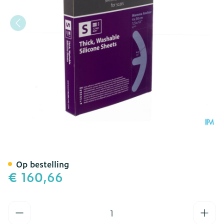
Bap Scar Care S Silicoonv
Op bestelling
€ 160,66
Aantal