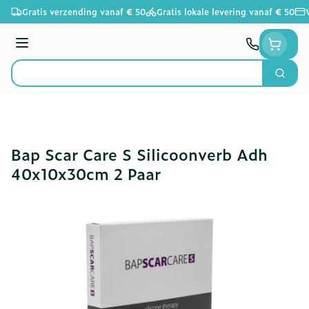
Ga naar de inhoud
Gratis verzending vanaf € 50
Gratis lokale levering vanaf € 50
Menu
Zoek
Product, merk, categorie...
Bap Scar Care S Silicoonverb Adh
40x10x30cm 2 Paar