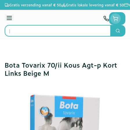
Ga naar de inhoud
Gratis verzending vanaf € 50
Gratis lokale levering vanaf € 50
Menu
Zoek
Product, merk, categorie...
Bota Tovarix 70/ii Kous Agt-p Kort
Links Beige M