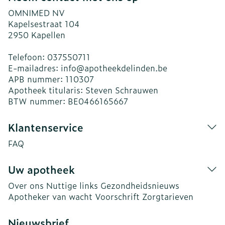
OMNIMED NV
Kapelsestraat 104
2950
Kapellen
Telefoon:
037550711
E-mailadres:
info@
apotheekdelinden.be
APB nummer:
110307
Apotheek titularis:
Steven Schrauwen
BTW nummer:
BE0466165667
Klantenservice
FAQ
Uw apotheek
Over ons
Nuttige links
Gezondheidsnieuws
Apotheker van wacht
Voorschrift
Zorgtarieven
Nieuwsbrief