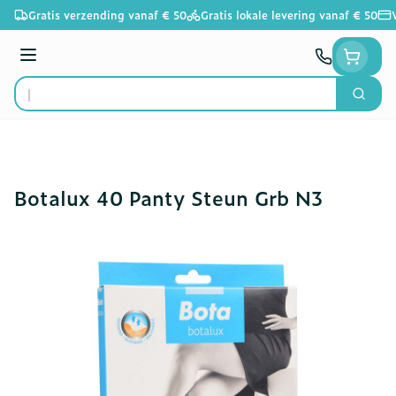
Ga naar de inhoud
Gratis verzending vanaf € 50
Gratis lokale levering vanaf € 50
Menu
Zoek
Product, merk, categorie...
Botalux 40 Panty Steun Grb N3