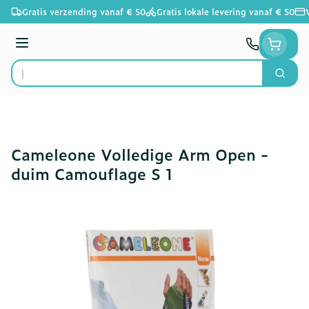
Ga naar de inhoud
Gratis verzending vanaf € 50
Gratis lokale levering vanaf € 50
Menu
Zoek
Product, merk, categorie...
Cameleone Volledige Arm Open -
duim Camouflage S 1