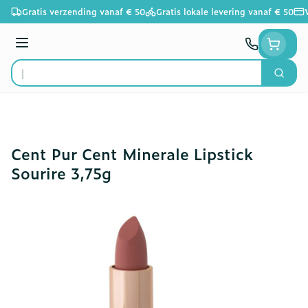
Ga naar de inhoud
Gratis verzending vanaf € 50
Gratis lokale levering vanaf € 50
Menu
Zoek
Product, merk, categorie...
Cent Pur Cent Minerale Lipstick
Sourire 3,75g