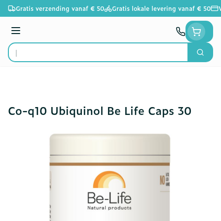
Ga naar de inhoud
Gratis verzending vanaf € 50
Gratis lokale levering vanaf € 50
Menu
Zoek
Product, merk, categorie...
Co-q10 Ubiquinol Be Life Caps 30