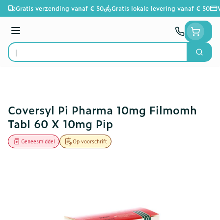
Ga naar de inhoud
Gratis verzending vanaf € 50
Gratis lokale levering vanaf € 50
Menu
Zoek
Product, merk, categorie...
Coversyl Pi Pharma 10mg Filmomh
Tabl 60 X 10mg Pip
Geneesmiddel
Op voorschrift