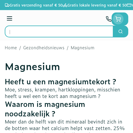
Ga naar de inhoud
Gratis verzending vanaf € 50
Gratis lokale levering vanaf € 50
Menu
Zoek
Product, merk, categorie...
Home
/
Gezondheidsnieuws
/
Magnesium
Magnesium
Heeft u een magnesiumtekort ?
Moe, stress, krampen, hartkloppingen, misschien
heeft u wel een te kort aan magnesium ?
Waarom is magnesium
noodzakelijk ?
Meer dan de helft van dit mineraal bevindt zich in
de botten waar het calcium helpt vast zetten. 25%