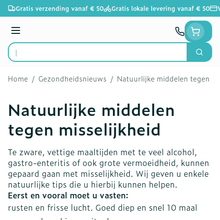
Ga naar de inhoud
Gratis verzending vanaf € 50
Gratis lokale levering vanaf € 50
Menu
Zoek
Product, merk, categorie...
Home
/
Gezondheidsnieuws
/
Natuurlijke middelen tegen mi
Natuurlijke middelen
tegen misselijkheid
Te zware, vettige maaltijden met te veel alcohol,
gastro-enteritis of ook grote vermoeidheid, kunnen
gepaard gaan met misselijkheid. Wij geven u enkele
natuurlijke tips die u hierbij kunnen helpen.
Eerst en vooral moet u vasten:
rusten en frisse lucht. Goed diep en snel 10 maal