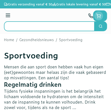
Ga naar de inhoud
Gratis verzending vanaf € 50
Gratis lokale levering vanaf € 50
Menu
Zoek
Product, merk, categorie...
Home
/
Gezondheidsnieuws
/
Sportvoeding
Sportvoeding
Mensen die aan sport doen hebben vaak hun eigen
(eet)gewoontes maar helaas zijn die vaak gebaseerd
op misvattingen. Een aantal tips!
Regelmatig drinken
Tijdens fysieke inspanningen is het belangrijk het
lichaam voldoende te hydrateren om de intensiteit
van de inspanning te kunnen volhouden. Drink
zowel voor, tijdens als na de sport …