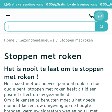
Ga naar de inhoud
Gratis verzending vanaf € 50
Gratis lokale levering vanaf € 50
Menu
Zoek
Product, merk, categorie...
Home
/
Gezondheidsnieuws
/
Stoppen met roken
Stoppen met roken
Het is nooit te laat om te stoppen
met roken !
Het maakt niet uit hoeveel jaar u al rookt en hoe
oud u bent, stoppen met roken heeft altijd een
positief effect op uw gezondheid.
Om alle kansen te benutten moet u het goede
moment kiezen, uw omgeving op de hoogte
brengen, werp uw sigaretten weg en hou u met