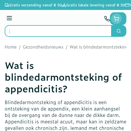
Ga naar de inhoud
Gratis verzending vanaf € 50
Gratis lokale levering vanaf € 50
Menu
Zoek
Product, merk, categorie...
Home
/
Gezondheidsnieuws
/
Wat is blindedarmontsteking o
Wat is
blindedarmontsteking of
appendicitis?
Blindedarmontsteking of appendicitis is een
ontsteking van de appendix, een klein aanhangsel
bij de overgang van de dunne naar de dikke darm.
Appendicitis is meestal acuut, maar kan in zeldzame
gevallen ook chronisch zijn. Iemand met chronische