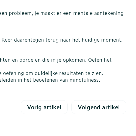
s
Bed
Doorliggen - decubitis
geen probleem, je maakt er een mentale aantekening
ing zon
Toon meer
gie
Urinewegen
en. Keer daarentegen terug naar het huidige moment.
eid, spanning
Stoppen met roken
dachten en oordelen die in je opkomen. Oefen het
t en intieme
en
Gezichtsreiniging -
Instrumenten
 -
ontschminken
che
Anti tumor middelen
 oefening om duidelijke resultaten te zien.
 en
Reinigingsmelk, - crème,
eleiden in het beoefenen van mindfulness.
tie
-olie en gel
Anesthesie
ijn
Tonic - lotion
rzorging
Micellair water
Vorig artikel
Volgend artikel
ie
Diverse
Specifiek voor de ogen
oet
geneesmiddelen
Toon meer