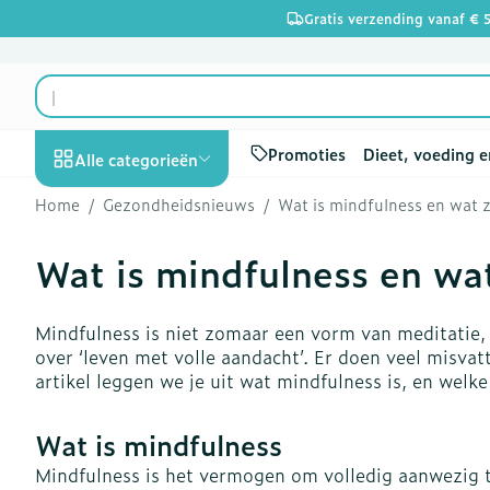
Ga naar de inhoud
Gratis verzending vanaf € 
Product, merk, categorie...
Promoties
Dieet, voeding e
Alle categorieën
Home
/
Gezondheidsnieuws
/
Wat is mindfulness en wat z
Promoties
Wat is mindfulness en wat
Schoonheid,
Haar en Hoof
Afslanken
Zwangerscha
Geheugen
Aromatherapi
Lenzen en bril
Insecten
Maag darm ste
verzorging en
hygiëne
Kammen - on
Maaltijdverva
Zwangerschap
Verstuiver
Lensproducte
Verzorging in
Maagzuur
Toon submenu voor Schoonh
Mindfulness is niet zomaar een vorm van meditatie,
Seksualiteit
Beschadigd ha
Eetlustremme
Borstvoeding
Essentiële oli
Brillen
Anti insecten
Lever, galblaa
over ‘leven met volle aandacht’. Er doen veel misvat
Dieet, voeding en
hoofdirritatie
pancreas
artikel leggen we je uit wat mindfulness is, en welke
Platte buik
Lichaamsverz
Complex - co
Teken tang of
vitamines
Toon submenu voor Dieet, v
Styling - spra
Braken
Vetverbrande
Vitamines en
Zware benen
Wat is mindfulness
Zwangerschap en
Verzorging
supplementen
Laxeermiddel
Toon meer
kinderen
Mindfulness is het vermogen om volledig aanwezig te
Oligo-elemen
Honden
Toon submenu voor Zwanger
Toon meer
Toon meer
Toon meer