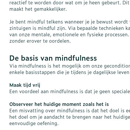
reactief te worden door wat om je heen gebeurt. Dit
maakt het gemakkelijker.
Vitaliteit 50+
Toon submenu voor Vitalite
Thuiszorg
Nagels en ho
Je bent mindful telkens wanneer je je bewust wordt 
Mond
Huid
Plantaardige o
Natuur geneeskunde
zintuigen is mindful zijn. Via bepaalde technieken ka
Batterijen
Toon submenu voor Natuur 
van onze mentale, emotionele en fysieke processen. 
Droge mond
Ontsmetten e
Toebehoren
Spijsvertering
zonder erover te oordelen.
desinfecteren
Thuiszorg en EHBO
Elektrische
Steriel materi
Toon submenu voor Thuiszo
tandenborstel
Schimmels
De basis van mindfulness
Dieren en insecten
Vacht, huid o
Interdentaal -
Koortsblaasje
Toon submenu voor Dieren e
Via mindfulness is het mogelijk om onze gecondition
antiviraal
Kunstgebit
enkele basisstappen die je tijdens je dagelijkse leve
Geneesmiddelen
Jeuk
Toon submenu voor Geneesm
Toon meer
Maak tijd vrij
Een voordeel aan mindfulness is dat je geen speciale
Aerosoltherap
Observeer het huidige moment zoals het is
zuurstof
Voeten en be
Zware benen
Een misvatting over mindfulness is dat het doel is e
het doel om je aandacht te brengen naar het huidige
Aerosol toest
Droge voeten,
Tabletten
eenvoudige oefening.
kloven
Aerosol acces
Creme, gel en