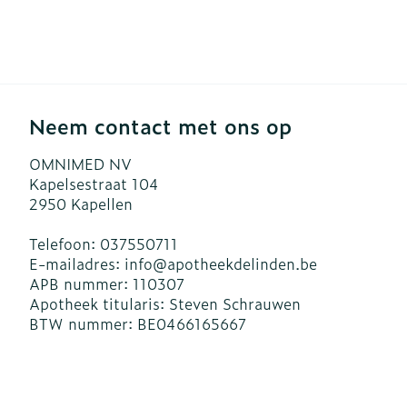
Haar
Gezichtsverzo
Pillendozen e
accessoires
Pigmentstoor
Gevoelige hui
Neem contact met ons op
geïrriteerde h
OMNIMED NV
Gemengde hu
Kapelsestraat 104
Doffe huid
2950
Kapellen
Toon meer
Telefoon:
037550711
E-mailadres:
info@
apotheekdelinden.be
APB nummer:
110307
Apotheek titularis:
Steven Schrauwen
Snurken
BTW nummer:
BE0466165667