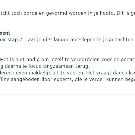
Overige diabetes
Accessoire
Nagelbijten
producten
Zonnebank
licht toch oordelen gevormd worden in je hoofd. Dit is 
Nagelversterkend
Naalden voor
Voorbereid
elsel
Hormonaal stelsel
Gynaecolo
ikdoorn
insulinespuiten
Toon meer
Toon meer
oment
Toon meer
naar stap 2. Laat je niet langer meeslepen in je gedacht
wrichten
Zenuwstelsel
Slapeloosh
en stress
or. Het is niet nodig om jezelf te veroordelen voor de ge
or mannen
uiten
Make-up
Sondes, baxters en
Seksualitei
Bandages 
ng daarna je focus langzaamaan terug.
catheters
hygiene
Orthopedie
Immuniteit
orthopedis
Allergie
ereen even makkelijk uit te voeren. Het vraagt dagelijkse
orging
Make-up penselen en
verbanden
Sondes
Condooms
fline aangeboden door experts, die je verder kunnen beg
gebruiksvoorwerpen
 injectie
anticoncep
Accessoires voor sondes
Eyeliner - oogpotlood
Buik
rging
Acne
Oor
Intiem welz
Baxters
Mascara
Arm
insulinepen
Intieme ve
Catheters
Oogschaduw
Elleboog
Afslanken
Homeopath
Massage
Toon meer
Enkel en v
Toon meer
Toon meer