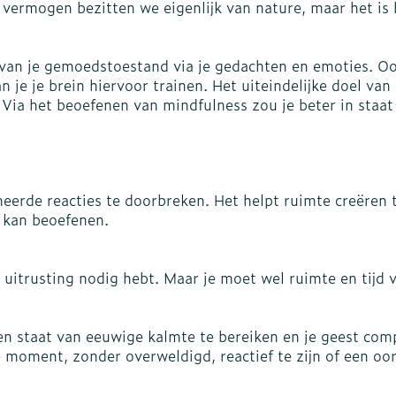
 vermogen bezitten we eigenlijk van nature, maar het is
warmtethe
it 50+ categorie
Wondzorg
EHBO
even
Spieren en gewrichten
Gemoed en
van je gemoedstoestand via je gedachten en emoties. Ook
Neus
Ogen
Ogen
Neus
lie
Homeopathie
n je je brein hiervoor trainen. Het uiteindelijke doel va
Vilt
Podologie
geneeskunde categorie
Via het beoefenen van mindfulness zou je beter in staat 
n
Spray
Ooginfecties
Oogspoeli
Tabletten
Handschoenen
Cold - Hot 
Oren
Ogen
Anti allergische en anti
Oogdruppe
warm/kou
Neussprays
aal
Wondhelend
rg en EHBO categorie
s
inflammatoire middelen
Creme - ge
Verbanddo
Brandwonden
f pluimen
Accessoires
 flos
s -
Ontzwellende middelen
Droge oge
Medische 
n insecten categorie
eerde reacties te doorbreken. Het helpt ruimte creëren t
Toon meer
Glaucoom
n kan beoefenen.
Toon meer
iddelen categorie
Toon meer
 uitrusting nodig hebt. Maar je moet wel ruimte en tijd v
ie en
Diabetes
Stoma
nen
Nagels
Hart- en bloedvaten
Zonnebesc
Bloedverdu
en staat van eeuwige kalmte te bereiken en je geest comp
Bloedglucosemeter
Stomazakj
stolling
 moment, zonder overweldigd, reactief te zijn of een oo
ellen
 eelt en
Nagellak
Aftersun
Teststrips en naalden
Stomaplaat
soires
 spray
Kalk- en schimmelnagels
Lippen