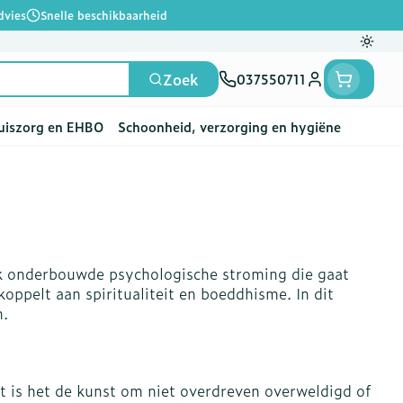
dvies
Snelle beschikbaarheid
Overs
Zoek
037550711
Klant menu
uiszorg en EHBO
Schoonheid, verzorging en hygiëne
en
e
ten
rts
Handen
Voedingstherapie &
Zicht
Gemmotherapie
Incontinentie
Paarden
Mineralen, vitaminen
ten
welzijn
en tonica
deren
Handverzorging
Onderleggers
jk onderbouwde psychologische stroming die gaat
A
Ogen
Mineralen
 gewrichten
Steunkousen
en
apslingerie
Handhygiëne
Luierbroekje
oppelt aan spiritualiteit en boeddhisme. In dit
ten - detox
Neus
Vitaminen
n.
 en hygiëne
Manicure & pedicure
Inlegverband
n
Keel
en
Incontinentieslips
Botten, spieren en
ten
Toon meer
gewrichten
t is het de kunst om niet overdreven overweldigd of
vogels
Fytotherapie
Wondzorg