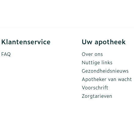
rging
Supplementen
Insectenw
n
Mondmaskers
middelen
nissen
d -
Klantenservice
Uw apotheek
uid
FAQ
Over ons
id
Nuttige links
Gezondheidsnieuws
Apotheker van wacht
Voorschrift
Zorgtarieven
Zelfbruiner
Scheren