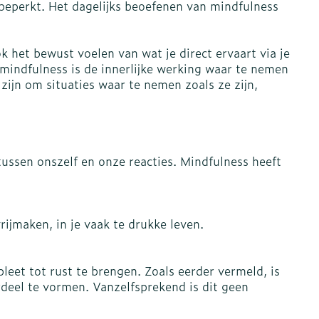
 beperkt. Het dagelijks beoefenen van mindfulness
rapie
Toon meer
Diagnosetesten en
 stress
Vlooien en teken
 het bewust voelen van wat je direct ervaart via je
meetapparatuur
Oren
Mond en keel
n mindfulness is de innerlijke werking waar te nemen
zijn om situaties waar te nemen zoals ze zijn,
Alcoholtest
ng
Oordopjes
Zuigtabletten
therapie -
Mond, muil of snavel
Bloeddrukmeter
ls
d
 en -druppels
Oorreiniging
Spray - oplossing
Cholesteroltest
l
zen
Oordruppels
Hartslagmeter
n
hulpmiddelen
ussen onszelf en onze reacties. Mindfulness heeft
Toon meer
rijmaken, in je vaak te drukke leven.
Ergonomie
herming
nning en -
Hygiëne
Aambeien
leet tot rust te brengen. Zoals eerder vermeld, is
es
Ademhaling en zuurstof
rdeel te vormen. Vanzelfsprekend is dit geen
Bad en douche
je
Badkamer