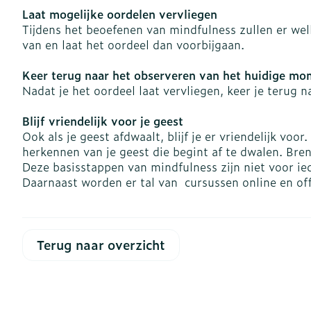
Blaren
Laat mogelijke oordelen vervliegen
Zuurstof
Tijdens het beoefenen van mindfulness zullen er wel
Eelt
van en laat het oordeel dan voorbijgaan.
Ademhalingsst
Eksteroog - l
Keer terug naar het observeren van het huidige m
Toon meer
Nadat je het oordeel laat vervliegen, keer je terug 
Spieren en ge
Blijf vriendelijk voor je geest
Ook als je geest afdwaalt, blijf je er vriendelijk vo
Specifiek vo
Naalden en sp
herkennen van je geest die begint af te dwalen. Bre
Infecties
Deze basisstappen van mindfulness zijn niet voor ied
Lichaamsverz
Spuiten
Daarnaast worden er tal van cursussen online en of
Deodorant
Oplossing voor
Gezichtsverzo
Naalden
Luizen
Naalden voor 
Terug naar overzicht
- pennaalden
Diagnostica
Toon meer