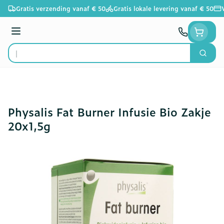
Ga naar de inhoud
Gratis verzending vanaf € 50
Gratis lokale levering vanaf € 50
Menu
Zoek
Product, merk, categorie...
Physalis Fat Burner Infusie Bio Zakje
20x1,5g