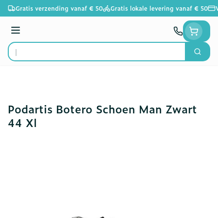
Ga naar de inhoud
Gratis verzending vanaf € 50
Gratis lokale levering vanaf € 50
Menu
Zoek
Product, merk, categorie...
Podartis Botero Schoen Man Zwart
44 Xl