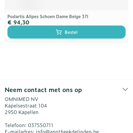
Podartis Alipes Schoen Dame Beige 37l
€ 94,30
Bestel
Neem contact met ons op
OMNIMED NV
Kapelsestraat 104
2950
Kapellen
Telefoon:
037550711
E-mailadres:
info@
apotheekdelinden.be