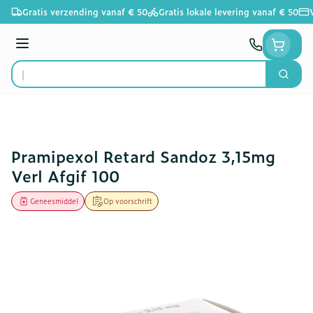
Ga naar de inhoud
Gratis verzending vanaf € 50
Gratis lokale levering vanaf € 50
Menu
Zoek
Product, merk, categorie...
Pramipexol Retard Sandoz 3,15mg
Verl Afgif 100
Geneesmiddel
Op voorschrift