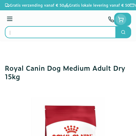
Ga naar de inhoud
Gratis verzending vanaf € 50
Gratis lokale levering vanaf € 50
Menu
Zoek
Product, merk, categorie...
Royal Canin Dog Medium Adult Dry
15kg