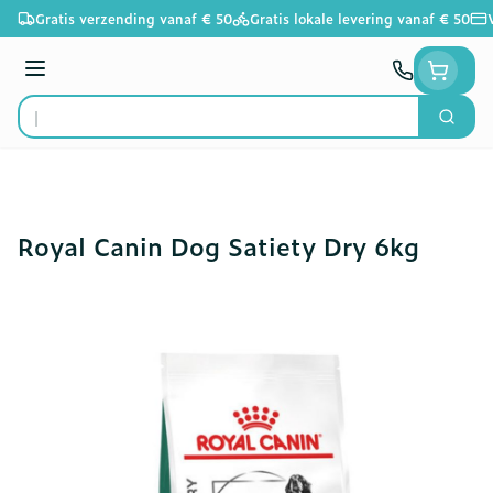
Ga naar de inhoud
Gratis verzending vanaf € 50
Gratis lokale levering vanaf € 50
Menu
Zoek
Product, merk, categorie...
Royal Canin Dog Satiety Dry 6kg