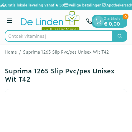
Dia 1 van 1
Ga naar de inhoud
Gratis lokale levering vanaf € 50
Veilige betalingen
Apothekersadv
0
0 artikelen
Menu
€ 0,00
Ontdek
Zoek
Product, merk, categorie...
Home
/
Suprima 1265 Slip Pvc/pes Unisex Wit T42
Suprima 1265 Slip Pvc/pes Unisex
Wit T42