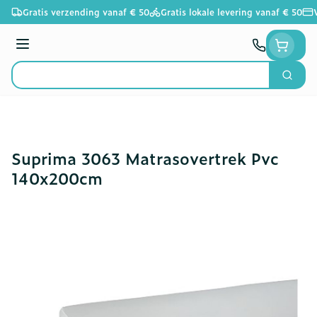
Ga naar de inhoud
Gratis verzending vanaf € 50
Gratis lokale levering vanaf € 50
Menu
Zoek
Product, merk, categorie...
Suprima 3063 Matrasovertrek Pvc
140x200cm