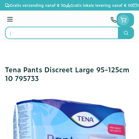
Ga naar de inhoud
Gratis verzending vanaf € 50
Gratis lokale levering vanaf € 50
Menu
Zoek
Product, merk, categorie...
Tena Pants Discreet Large 95-125cm
10 795733