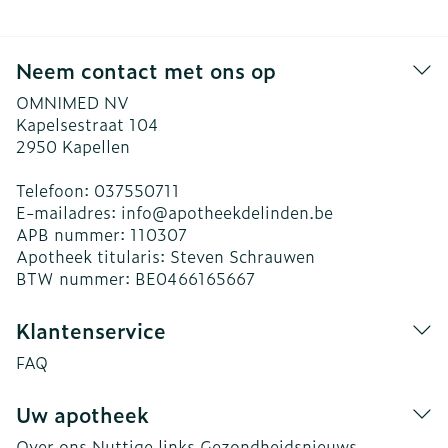
Neem contact met ons op
OMNIMED NV
Kapelsestraat 104
2950
Kapellen
Telefoon:
037550711
E-mailadres:
info@
apotheekdelinden.be
APB nummer:
110307
Apotheek titularis:
Steven Schrauwen
BTW nummer:
BE0466165667
Klantenservice
FAQ
Uw apotheek
Over ons
Nuttige links
Gezondheidsnieuws