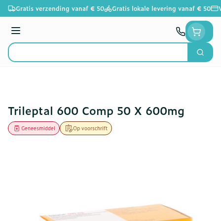
Ga naar de inhoud
Gratis verzending vanaf € 50
Gratis lokale levering vanaf € 50
Menu
Zoek
Product, merk, categorie...
Trileptal 600 Comp 50 X 600mg
Geneesmiddel
Op voorschrift