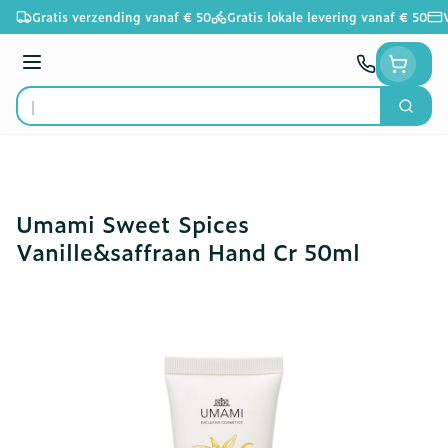
Ga naar de inhoud
Gratis verzending vanaf € 50
Gratis lokale levering vanaf € 50
Menu
Zoek
Product, merk, categorie...
Umami Sweet Spices
Vanille&saffraan Hand Cr 50ml