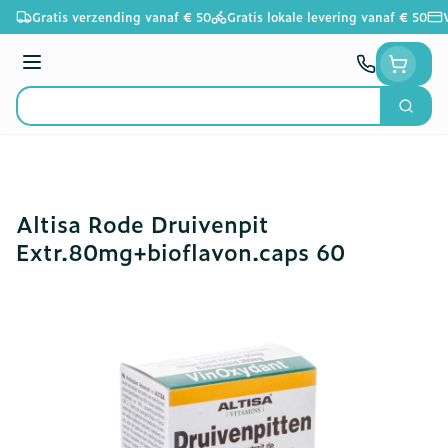
Ga naar de inhoud
Gratis verzending vanaf € 50
Gratis lokale levering vanaf € 50
Menu
Zoek
Product, merk, categorie...
Altisa Rode Druivenpit
Extr.80mg+bioflavon.caps 60