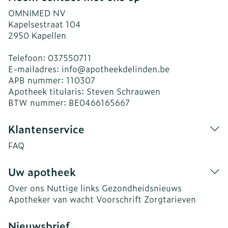
OMNIMED NV
Kapelsestraat 104
2950
Kapellen
Telefoon:
037550711
E-mailadres:
info@
apotheekdelinden.be
APB nummer:
110307
Apotheek titularis:
Steven Schrauwen
BTW nummer:
BE0466165667
Klantenservice
FAQ
Uw apotheek
Over ons
Nuttige links
Gezondheidsnieuws
Apotheker van wacht
Voorschrift
Zorgtarieven
Nieuwsbrief