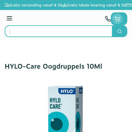
Ga naar de inhoud
Gratis verzending vanaf € 50
Gratis lokale levering vanaf € 50
Menu
Zoek
Product, merk, categorie...
HYLO-Care Oogdruppels 10Ml