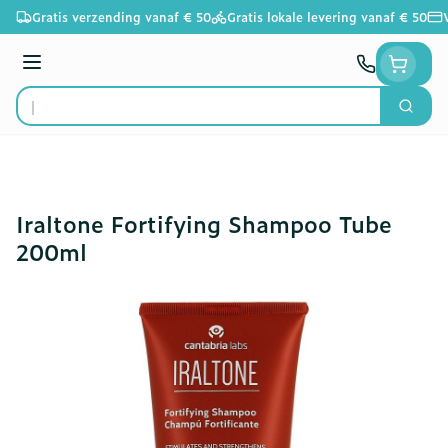
Ga naar de inhoud
Gratis verzending vanaf € 50
Gratis lokale levering vanaf € 50
Menu
Zoek
Product, merk, categorie...
Iraltone Fortifying Shampoo Tube
200ml