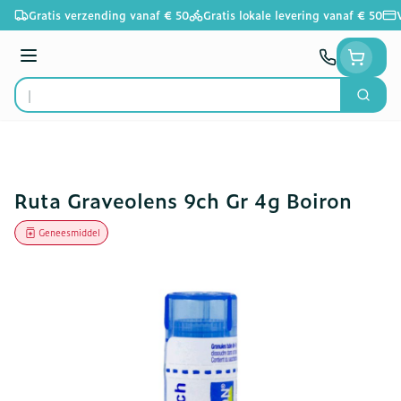
Ga naar de inhoud
Gratis verzending vanaf € 50
Gratis lokale levering vanaf € 50
Menu
Zoek
Product, merk, categorie...
Ruta Graveolens 9ch Gr 4g Boiron
Geneesmiddel