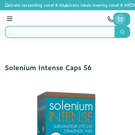
Ga naar de inhoud
Gratis verzending vanaf € 50
Gratis lokale levering vanaf € 50
Menu
Zoek
Product, merk, categorie...
Solenium Intense Caps 56