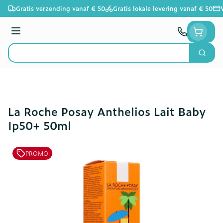
Ga naar de inhoud
Gratis verzending vanaf € 50
Gratis lokale levering vanaf € 50
Menu
Zoek
Product, merk, categorie...
La Roche Posay Anthelios Lait Baby
Ip50+ 50ml
PROMO